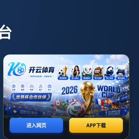
027-8188347