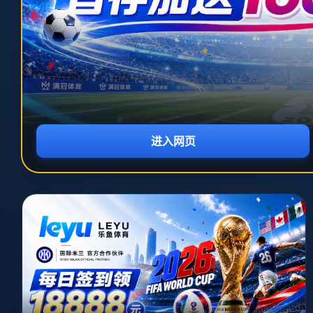
新闻中心
为你提供最优品质产品
NEWS
+
公司新闻
+
行业资讯