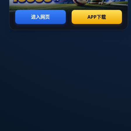
027-8188347
联系我们 CONTACT US