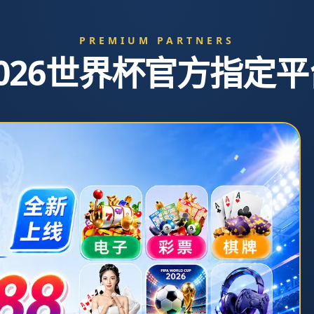
产品展示
新闻资讯
联系我们