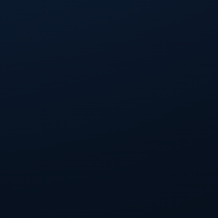
的进球彻底奠定了胜局。在第24分钟，默滕斯利用
粒进球无疑让英格兰队士气大减，而比利时队则通
看，英格兰虽然拥有不俗的控球率，却在进攻端受
等攻击手的表现未能达到预期，整体的进攻效率有
，以便更好地突破对手的防线。
优于英格兰。在这场比赛中，比利时的团队合作与
令人为英格兰的下一步发展感到担忧，他们需要在