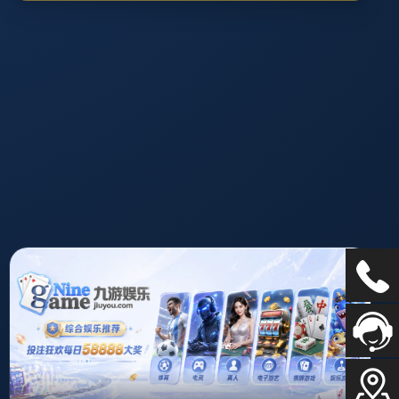
首页
>
新闻中心
斯首開紀錄默滕斯再下一城.
45+08:00