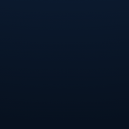
除了蒂勒曼斯，比利时队的另一位功臣当属**默滕斯**。他在比赛中
一次精妙的定位球机会，将皮球送入英格兰大门，比分变为2-0。这
过这次得分巩固了自己的领先地位。
**英格兰队的困境**
作为传统强队，英格兰在比赛中并非毫无机会。然而，从比赛过程来
到比利时顽强的防守阻扰，没有实现破门。在本场比赛中，**凯恩**
待提高。英格兰队需要反思的是如何在面对强敌时提高临场应变能力
**数据统计与分析**
通过具体的比赛数据分析，比利时队在传球成功率和射门效率上显然
个人技术都得到了充分发挥，而这正是他们胜利的关键。因此，自然
进攻多样化和防守紧密性上做出调整。
**总结**