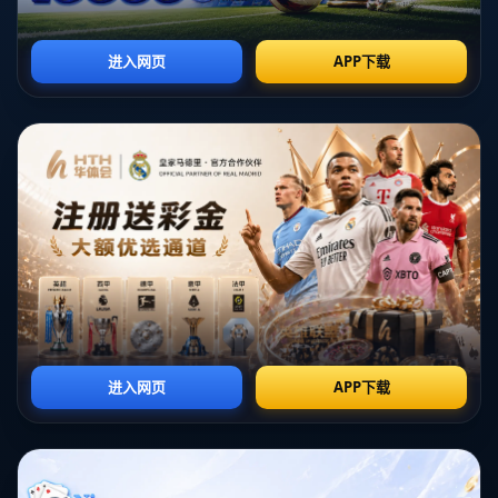
与伦比的**进球能力，成为曼城争夺各项锦标的重要砝码。