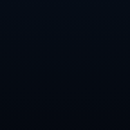
位列第三的是皇家马德里的巴西边锋维尼修斯。他用速度和技术在
西甲赛场上掀起狂潮，是皇马本赛季能保持强势的原因之一。维尼
修斯在比赛中展现了**极佳的突破能力**，并且一次次在关键时刻
带领球队打开胜利之门。他的进步得到了广泛认可，这也反映在了
这次的排名中。
**梅西：传奇依旧，但排名下滑**
让人意外的是，梅西仅排在第九位。作为一名多次荣膺世界最佳球
员的传奇，他在巴黎圣日耳曼的赛季表现显然没有达到人们预期的
高度。虽然有着不俗的技术和意识，梅西因球队战术调整及自身状
态起伏，未能完全发挥全部潜力。尽管如此，他在关键场次的表现
仍然令人折服，这也许是他仍然能够挤进前十的原因。
**深度解析：排名背后的考量**
此次评选的一个关键因素即是球员的综合表现，也即不仅看重进攻
数据，还包括球员在场上的影响力、团队配合和稳定性。哈兰德的
年轻与爆发力、德布劳内的中场指挥天赋、维尼修斯的速度与灵活
性，这些都与他们在相应联赛中的竞争环境密切相关。相比之下，
梅西所在的法甲相对竞争压力较小，加之其球队的整体表现，在一
定程度上影响了他在本次评选中的排名。
综上可见，球员排名是一个复杂的过程，考量因素众多，影响深
远。这份榜单不仅反映出各位球员本赛季的表现，更是对他们在未
来的期待与关注。解释了不同球员在不同情况下的表现，这让足球
这项美丽运动的魅力更加淋漓尽致地展现。