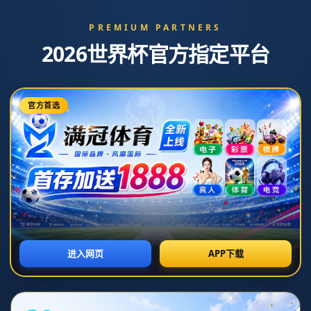
新闻中心
分类
NEWS
進球網評本賽季十佳球員：哈蘭德丁丁維尼前
3、梅西居然第9！.
发布时间：2026-07-02T19:29:45+08:00