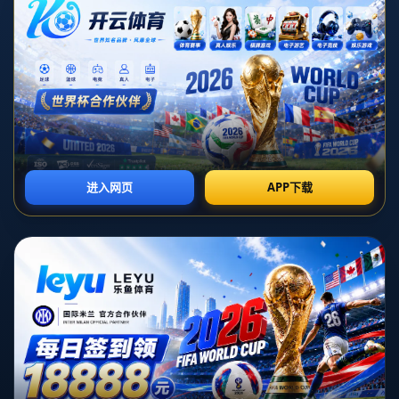
**維金斯稱庫明加的三分球為加分項，但無人能擋他衝擊籃筐**
籃球世界瞬息萬變，每一個天賦異稟的球員都在不斷追求突破與進
步。**喬納森·庫明加（Jonathan Kuminga）**，這位勇士隊的潛力
新星，在過去的幾個賽季中展現出了驚人的爆發力與進攻潛能。他
的表現甚至讓隊友**安德魯·維金斯（Andrew Wiggins）**不禁讚
歎：“庫明加的三分球可以說是他的加分項，但真正無解的是他的
衝擊籃筐能力，無人能擋。”這一評價彰顯了庫明加全能的場上威
脅。
### **庫明加的三分球：更多選擇，更多可能**
作為一名前鋒，庫明加的投籃能力在新秀賽季並不是他的核心強
項。然而，通過不懈的訓練，他的三分球技術逐漸成熟，成為場上
讓對手不可忽視的一環。雖然三分球僅僅是他的“加分項”，但這卻
提升了他在進攻端的多樣性。**現代籃球的趨勢要求球員具備空間
感與外線威脅**，而庫明加開始在這方面展現潛力，為勇士隊帶來
更多可能性。
例如，在上賽季的一場比賽中，**庫明加在第四節連續命中兩記關
鍵三分**，瞬間扭轉局勢。這種場上的穩定表現，讓他成為對手防
守時難以應對的存在。他的三分能力或許還不足以媲美頂級射手，
但無疑已成為他全能進攻武器庫中的亮點。