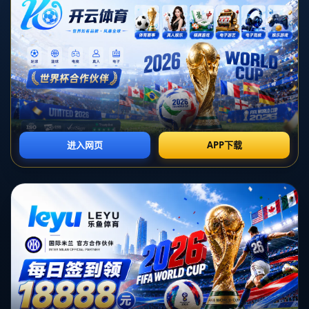
**德國在世預賽歐洲區第1輪交出精彩答卷：3-0大勝冰島**
在這場備受矚目的2022年世界盃歐洲區預選賽中，德國隊以3-0的
耀眼成績擊敗冰島隊，展現出了一支世界級足球強隊的實力。這場
比賽不僅為德國隊在預選賽階段奠定了堅實的基礎，也讓球迷們對
球隊的未來充滿了期待。
在這場比賽中，德國足球新星哈弗茨（Kai Havertz）和中場大將京
多安（Ilkay Gündogan）表現非常搶眼。**哈弗茨**作為德國隊的
攻擊核心，他不僅在場上展現了優秀的控球技術，還以一次教科書
式的攻門為球隊首開紀錄，帶領德國隊在上半場就奠定了領先優
勢。
而中場**京多安**的表現同樣不容忽視。他以一記遠射為球隊鎖定
勝局，展示出其強大的遠射能力與高超的比賽閱歷。此外，京多安
在中場的傳導和節奏掌控，使得德國隊的進攻運轉更加流暢，展現
出德國足球的傳統優勢。
回顧這場比賽，德國隊不僅在技術和戰術層面壓制住了對手，還在
身體對抗和精神層面展現了更強的競爭力。反觀冰島隊，雖然在防
守端拼搏努力，但未能抵擋住德國球員靈活多變的進攻策略。冰島
隊在這場比賽中的失誤和疲態，也是他們未能抵擋德國攻勢的一大
原因。
在足球界，戰術和心理素質往往決定比賽的成敗。在這場對陣中，
**德國隊展現出的高效戰術和心理優勢**為他們贏得了一場完美的
勝利。這正如德國國家隊近年來在大賽中的一貫表現，總能在關鍵
時刻拿出最高水準。