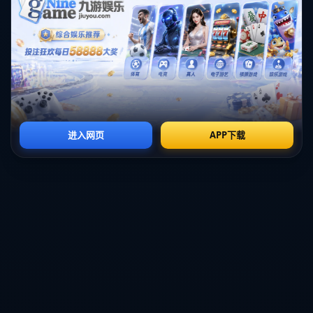
赛中的承压能力有限……如果能在这份“报告”上逐项对症下药，短
期的失利就有可能转化为长期的成长。
可以对比一个类似的案例。几年前，另一支女足队伍在联赛中同样
经历过阶段性连败，当时舆论甚至认为她们很难重新回到争冠行
列。但球队选择的是强化数据分析和训练周期管理：通过对失球时
间段、丢球方式、对抗成功率等指标进行拆解，他们发现问题并不
在于整体实力，而是在节奏转换阶段的决策过慢。接下来一个赛
季，球队在训练中加入了高压逼抢与快速反击的专项演练，敢于在
比赛中调整阵型，最终不仅止住连败，还在关键场次中完成逆转。
而这些改变的起点，正是那一段看起来低迷却极其“高信息量”的连
败经历。浙江女足如今所处的位置，与当年的那支队伍有某种相
似：连续失利既是一道难题，也是一个清晰的参照物。
从球员个人的角度看，女足联赛第6站山东赛区的密集赛程，还有
主客场环境转换，都对心理承受力提出了极高要求。对浙江女足的
年轻球员来说，这可能是她们职业生涯中第一次在持续舆论关注下
面对连败。如何在压力中保持训练质量、如何在失利后仍愿意主动
要球、敢于向前传球和突破，这是成长为成熟球员的必经之路。而
对于教练组而言，除了布置技战术，更重要的是在公开场合与更衣
室内部之间找到平衡：既不回避问题，又不过度放大失误；既坚持
既定方向，又在细节上适时调整。一支优秀的球队，往往不是从连
胜开始被看见，而是在低谷中学会如何抬头。
与此浙江女足这次三连败也再次提醒我们，联赛环境与后备体系建
设同样关键。当其他省市在不断完善青训梯队、加强与校园足球的
衔接、引入更专业的体能与康复团队时，任何一个环节的滞后都会
在联赛这种高水平对抗中被放大。要让一支女足队伍在赛季中保持