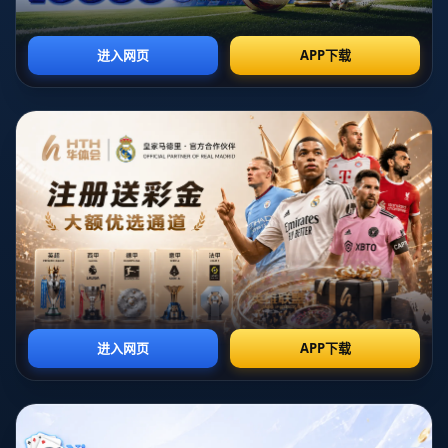
在世界杯这样的高压环境中，教练组通常会围绕三个关键场景设计
整体方案 平局时的控局思路 领先后的风险管理 落后时的逆转路
径。开场阶段，多数球队倾向于以较为稳健的4 2 3 1或4 3 3结构
试探，目标是通过控球占位与中场逼抢占据主动，却避免为对手留
下明显身后空间。当比分仍然是0比0时，双方更关注的是信息收集
和节奏塑造，而不是单纯的“抢开局”。此时的场上战略核心在于：
一方面通过传导找到对方防线的站位漏洞，另一方面观察对手在转
换时的习惯性选择，为后续比分变化后的针对性调整做准备。
一旦打破僵局，比分优势与劣势便开始重塑战术结构。以1比0领先
为例，在世界杯淘汰赛中，这个比分往往比任何战术板上的箭头都
更有“话语权”。领先方面临一个经典抉择 是选择继续高位压迫扩大
比分，还是降低压迫线 改为中低位防守 通过反击锁死比赛。许多
球队会在此时将阵型微调为4 4 2或4 5 1 让边锋回撤形成密集中场
局部人数优势提升拦截效率。这里的核心逻辑是 利用时间与空间的
双重缩小迫使对手加速决策 从而增加其传控失误概率 同时把自己
的进攻重点转为纵深反击与二点球争夺。这就是比分变化下典型的
“由控转守 再以守促攻”的策略链条。
落后的一方则必须在“心态管理”和“结构调整”之间取得平衡。0比1
落后时 如果场面并不被完全压制 教练往往会先进行局部调节而非
全盘推倒 例如右后卫适度前提 由双后腰中的一人更多参与前插 在
不彻底打乱原有防守结构的前提下增加肋部进攻人数。一旦比赛进
入下半场最后30分钟且仍处于落后状态 球队才会逐渐启动“高风险
方案” 比如变阵为3 4 3或3 5 2 通过减少一名后卫换上一名攻击手
将中场站位推高 半空间的控球时间显著增加 以此实现对对方禁区
持续压迫。此时的比分压力会直接转化为对阵型纵深与横向压缩程