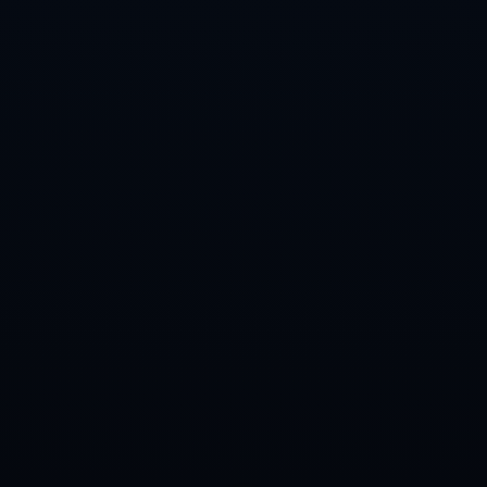
上一篇：世界杯下注平台用户体验反馈汇总
下一篇：2026世界杯外围赛突围难点与挑战
Copyright 2024
开云体育App-开云_Kaiyun开云官方网站