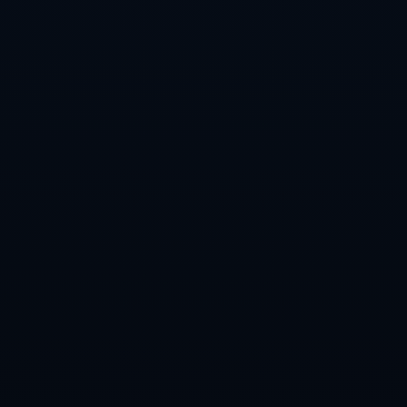
对于期待在2026世界杯中提升下注质量的体育迷，可以尝试建立一
个简化但实用的思维框架，将“研究”融入观赛日常。首先是赛前阶
段的宏观研究：关注各队在洲际预选赛、友谊赛、洲际杯赛中的表
现，尤其是进攻效率、防守稳定性、伤病情况和教练更迭带来的战
术变动。其次是小组赛阶段的动态修正：通过前两轮的实际表现，
对原有判断进行微调，避免固执地捍卫赛前预想。