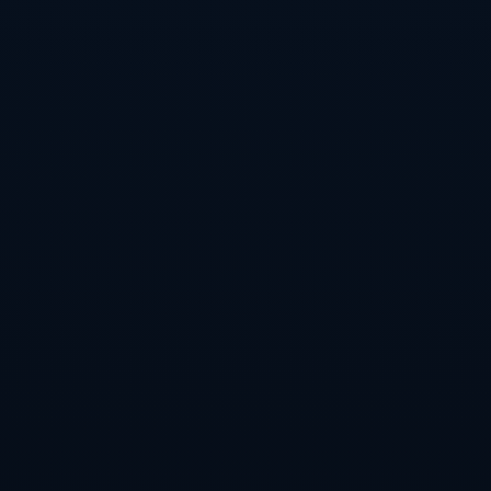
在这种新环境下，对2026世界杯下注进行研究就显得尤为必要。体
育迷需要从以下几个维度重构认知——球队长期数据与短期状态相
结合、历史大赛经验与新生代球员结构相结合、赛程密度与轮换策
略相结合。只有在这些维度上形成清晰框架，下注才不至于停留在
“靠感觉”的阶段，而是逐渐过渡到有据可依的理性决策。
核心关键词 赔率 数据 情绪 三者如何博弈
围绕2026世界杯下注研究，常被提及的关键词包括“胜负彩”“亚洲
盘口”“大小球”“实时赔率”“数据模型”等，但真正决定体育迷能否在
下注中获得胜利感的，是赔率、数据与情绪三方的互动。赔率是博
彩公司对比赛结果概率的公开语言，数据是客观记录球队与球员表
现的底层信息，而情绪则是体育迷在民族情结、偶像崇拜、媒体热
点影响下做出的主观反应。
例如，假设某支拥有超级球星的传统豪门，在小组赛前两轮表现平
平，但依旧拥有庞大球迷基础。第三轮比赛时，市场情绪可能依旧
偏向“迟早要爆发”，大量投注涌向这支球队。但如果仔细分析数
据，就会发现其射门转化率下降、防守端抢断成功率下滑、关键球
员体能指标疲软，这时赔率与舆论显现明显反差。能在此刻压住冲
动，不盲目跟随情绪，而是基于数据和盘口变化作出逆向或观望选
择的体育迷，更有可能实现“理性层面的胜利”。
案例分析 情怀下注与数据下注的分水岭
以一位资深球迷A为例，他多年支持某欧洲老牌强队，几乎每届世
界杯都会“情怀满仓”。在上一届世界杯中，该队在小组赛首战意外