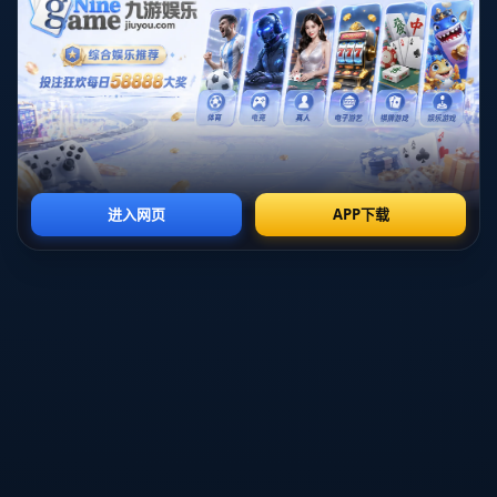
世界杯下注并不是一个孤立行为，而是观赛体验向深层参与延伸的
自然结果。传统的体育迷只需要在电视机前呐喊助威，而如今，越
来越多球迷开始通过大小球、让球盘、冠军盘、射手王等多种投注
方式，把自己的判断和喜好直接映射到赔率上。研究显示，当球迷
参与下注后，对比赛的专注度、对球队战术细节的关注以及对冷门
风险的敏感度都会显著提升。这种从“看热闹”到“看门道”的转变，
是体育迷身份升级的重要标志。
如果缺乏系统研究与理性框架，下注很容易滑向盲目跟风和情绪化
决策。例如，在上一届世界杯中，部分热门球队早早出局，导致大
量依赖“名气下注”的球迷损失惨重。由此可以看出，体育迷的胜利
不在于每一场都赢，而在于建立一套能长期存活的下注思维体系，
既能享受世界杯的激情，又能尽量降低决策偏差带来的风险。
2026世界杯新格局 为何更需要下注研究
2026世界杯最大的变化之一是扩军与多国联合举办，这意味着参赛
球队数量、赛程复杂度和变量都显著上升。更多首次入围或久未露
面的球队，将在小组赛和淘汰赛中掀起不可预知的波澜。对体育迷
而言，这种不确定性既是机会也是挑战：一方面，冷门和黑马的出
现，会带来更高赔率与丰厚回报；传统“强队必出线”“豪门稳过小
组”的经验正在被不断打破。