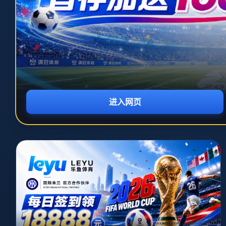
新闻中心
为你提供最优品质产品
NEWS
+
公司新闻
+
行业资讯