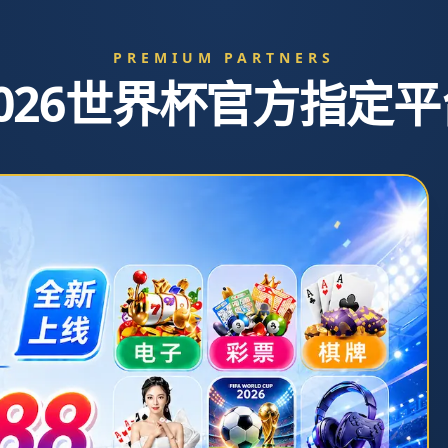
产品展示
新闻资讯
联系我们