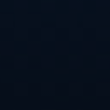
心理偏差与情绪干扰 冷门预测时最隐蔽的陷阱
想在世界杯竞猜中通过冷门预测获得高额回报，最大的敌人往往不是
的球队，即便数据并不支持这种选择；还有人会在连输几场后突然加大
切。更隐蔽的是“追热”的心理，当舆论普遍认为某场比赛极有可能爆冷
值空间被挤压，只剩下高风险。
在进行世界杯竞猜冷门预测时，需要刻意培养一种反情绪、反冲动的习
足够理由相信市场低估了这支球队 这些理由是否可以被数据或事实部
资金风险。只有在这三点都能得到相对理性的回答时，冷门竞猜才真