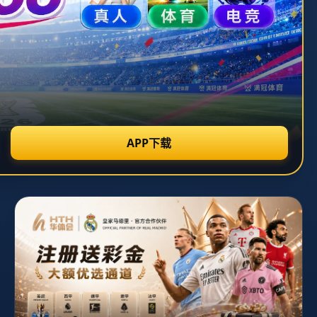
世界杯竞猜冷门预测：赢
发布时间：2026-07-02T19:29: