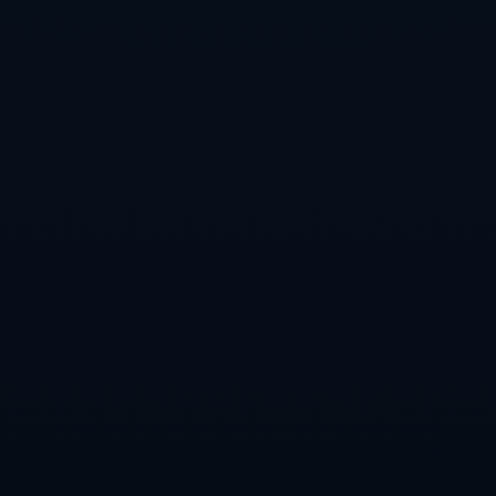
资金管理与组合布局 冷门高回报也要控制风险