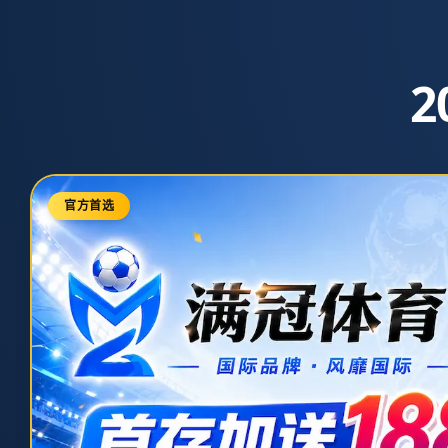
网站首页
关于我们