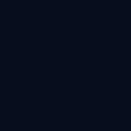
赔率，而是自己的情绪。很多人喜欢押注自己喜爱
注码“梭哈冷门”，盲目期望用一次逆袭扳回一
时，冷门本身已经不再“冷”，赔率相应下调，价
惯。每一次考虑押冷门，都应自问三句 我是否有
分印证 如果这场冷门不出现 我是否仍能控制整体
正具备执行价值。