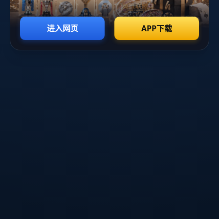
揭秘2026世界杯投注网站选择指南打造更靠谱的购彩体验
四年一度的世界杯向来都是体育迷的狂欢，而即将到来的2026世界杯从
投注网站如何选择更靠谱”成为不少球迷提前关注的现实问题。面对琳
出不穷的优惠活动，如果缺乏必要的判断标准，就很容易在激动和冲
何识别安全正规、结算透明、体验良好的投注网站，无论是对资金安全