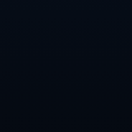
除了合规和安全，想要在整个2026世界杯周期保持良好的观赛与投
个相对靠谱的平台通常具备以下特点：界面简洁、赛事列表清晰、赔
频繁出现卡顿或无法登录。尤其是在世界杯小组赛和淘汰赛密集进行
在服务方面，24小时在线客服、响应速度和专业程度是重点衡量指标
基础问题，比如“如何查看历史投注记录”“2026世界杯是否有专项活
且有针对性。如果遇到敷衍、模板化甚至避重就轻的回应，那在真正
优质平台上，你往往能得到包括玩法介绍、风险提示甚至理性投注建
五 口碑评价与真实案例比广告更有说服力
很多人在选择2026世界杯投注网站时都会参考网友推荐，但要注意分辨
口碑不会一边倒地夸奖，而是会同时提及优点与不足，比如：赔率偏
推广为目的的“软文”则容易出现大量夸张词汇，如“稳赚不赔”“下注即送
可以多去论坛、社群或独立评价平台查找他人的使用经历，重点关注和“2
的讨论。比如有用户分享过这样一个案例：他在A平台进行世界杯预
某次单场赢取较大金额后，平台突然以“异常投注”为由冻结账户，且
来转至另一家合规度更高的平台，即使在世界杯赛事中连续中奖，客
金。这类真实经历往往更能体现不同网站的底层态度——是把用户当长
六 理性投注与自我约束同样是“靠谱”的一部分
在讨论“2026世界杯投注网站如何选择更靠谱”时，很多人只盯着平
网站，也无法替代个人的理性与自律。不少纠纷并非完全由平台问题
盲目翻本，最终超出了自己的承受能力。真正负责任的2026世界杯
示等功能，提醒用户控制频率和金额。
在选择平台的不妨给自己设定清晰的预算和规则：只用闲置资金参与
预设值后暂时停手等。那些鼓吹“无风险套利”“稳赚方案”的网站或所
激你的贪念。真正靠谱的投注环境应当让你把世界杯当作一场更有参