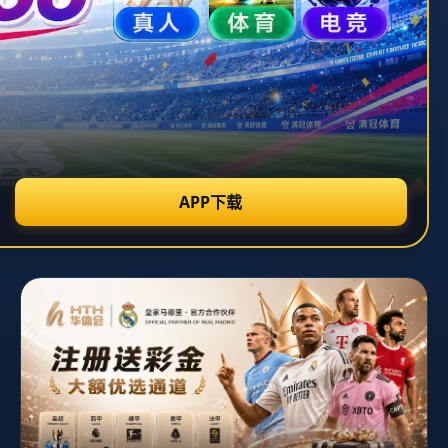
2026世界杯投注网站如
发布时间：2026-07-02T19:29: