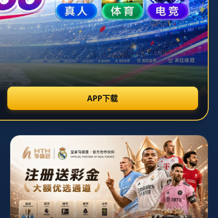
世界杯外围平台试玩经验
发布时间：2026-07-02T19:29: