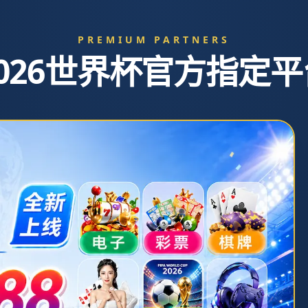
产品展示
新闻资讯
联系我们