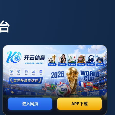
027-8188347