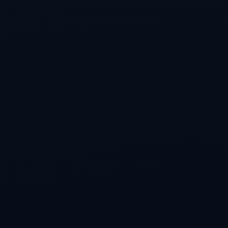
影响，尤其是一些社群或朋友圈里经常出现“稳单”
起追逐无法验证的消息，扎实地做基本功更可靠，
盘口变化来判断可能的方向。有时候，赔率的变化
盘从深盘变浅盘，往往意味着市场对比赛走势的信
目加注，也不要因为连续输几场就急于翻本。把试
世界杯周期中维持冷静。
是为整届世界杯设定一个总预算，例如“整个赛
轮小组赛、淘汰赛阶段的投入额度。实操中，可
，这样即便出现连续失利，也不至于在短时间内耗