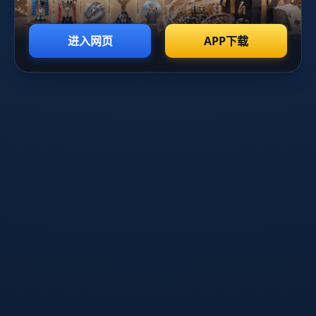
世界杯外围平台试玩经验分享与心得
每逢世界杯，除了看球本身的激情，很多球迷也会好奇各种世界杯外
说，这既像是一种更深入参与比赛的方式，又难免担心安全与风险。
相对中立、偏理性的心得，帮助大家在兴奋之余，更清楚地认识到—
与风险之间找到平衡点。
试玩前的准备 认清“娱乐”本质
许多人第一次接触世界杯外围平台时，往往是抱着“顺便试试 说不定
赚钱工具，往往是失误频发的开端。更健康的前提是：将其视为辅助
好先给自己设定一个清晰的心理框架——例如只在小额范围内体验玩
赛趣味上。这个认知会在后续的每一次下注中发挥作用，当你意识到“
现非理性加注、盲目翻本等冲动。
如何筛选世界杯外围平台 安全性优先于刺激感
从试玩体验来看，很多人最大的问题并不在于“猜错了哪场球”，而是
时，建议从安全、透明、体验三个维度来考虑。首先是安全性：是否
程是否公开、有没有多种渠道的客服。真正值得长期试玩的平台，通
有专门说明。其次是透明度：赔率变化、盘口信息、结算规则等是否
是只给出一个简单的“买赢买输”界面。最后才是体验感，比如页面是
有专门的赛事专区等。如果一个平台只强调“高赔率、秒到账”，却在
试玩初期的策略 从小注和熟悉玩法开始