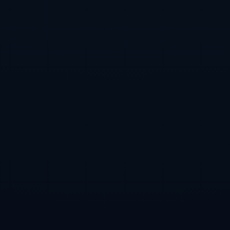
世界杯外围平台试玩过程中，很容易被所谓的“内部消息”“爆冷内幕”
“内幕单”等说法。从实际经验看，这些信息往往噪音远大于价值。比
例如关注球队近期状态、伤停情况、战术风格、赛程密度等，再结合
本身就反映出市场对某些信息的预期，比如强队赔率突然抬高、让球
心有所动摇。更重要的是，做好节奏控制：不要因为连续赢几场就盲
玩当成“长期的小实验”，而不是一两场的“豪赌”，才更有机会在整个
资金管理是核心心得 建立属于自己的“上限和底线”
在所有试玩经验中，资金管理可以说是最关键的部分。一个常见的做法
事周期只拿出不影响生活的一小部分资金做娱乐”，然后再细分到每一
以采用“固定比例”的方式，例如单场投入不超过总预算的某个百分比